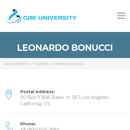
Togg
LEONARDO BONUCCI
CAE UNIVERSITY
>
TEACHERS
>
LEONARDO BONUCCI
Postal Address:
PO Box 97845 Baker st. 567, Los Angeles,
California, US.
Phone:
+8 (800) 659-2684