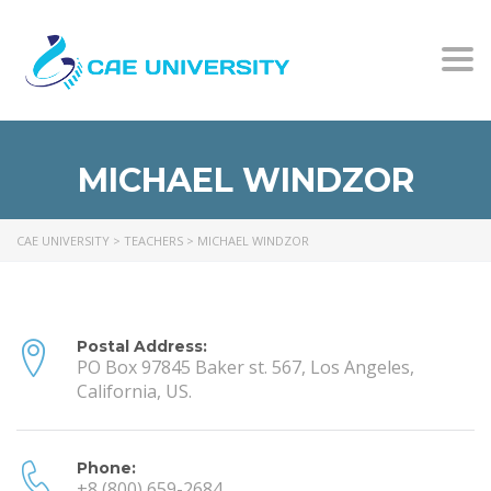
Togg
MICHAEL WINDZOR
CAE UNIVERSITY
>
TEACHERS
>
MICHAEL WINDZOR
Postal Address:
PO Box 97845 Baker st. 567, Los Angeles,
California, US.
Phone:
+8 (800) 659-2684